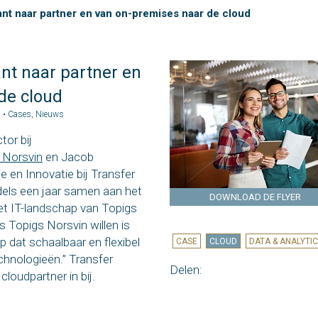
ant naar partner en van on-premises naar de cloud
ant naar partner en
de cloud
s •
Cases
,
Nieuws
tor bij
 Norsvin
en Jacob
en Innovatie bij Transfer
dels een jaar samen aan het
DOWNLOAD DE FLYER
t IT-landschap van Topigs
 Topigs Norsvin willen is
dat schaalbaar en flexibel
CASE
CLOUD
DATA & ANALYTI
chnologieën.” Transfer
Delen:
cloudpartner in bij.