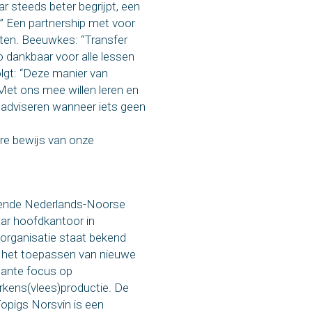
ar steeds beter begrijpt, een
.” Een partnership met voor
chten. Beeuwkes: “Transfer
o dankbaar voor alle lessen
lgt: “Deze manier van
Met ons mee willen leren en
adviseren wanneer iets geen
are bewijs van onze
vende Nederlands-Noorse
aar hoofdkantoor in
 organisatie staat bekend
j het toepassen van nieuwe
tante focus op
rkens(vlees)productie. De
opigs Norsvin is een