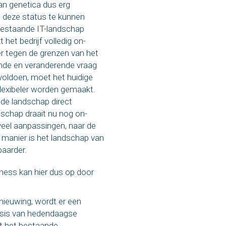
an genetica dus erg
m deze status te kunnen
bestaande IT-landschap
het bedrijf volledig on-
r tegen de grenzen van het
nde en veranderende vraag
 voldoen, moet het huidige
lexibeler worden gemaakt.
nde landschap direct
dschap draait nu nog on-
veel aanpassingen, naar de
 manier is het landschap van
baarder.
ness kan hier dus op door
nieuwing, wordt er een
asis van hedendaagse
t het bestaande