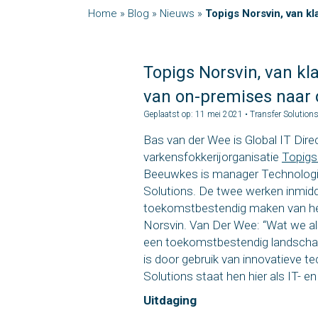
Home
»
Blog
»
Nieuws
»
Topigs Norsvin, van kl
Topigs Norsvin, van kl
van on-premises naar 
Geplaatst op: 11 mei 2021 • Transfer Solution
Bas van der Wee is Global IT Direc
varkensfokkerijorganisatie
Topigs
Beeuwkes is manager Technologie 
Solutions. De twee werken inmid
toekomstbestendig maken van he
Norsvin. Van Der Wee: “Wat we als
een toekomstbestendig landschap 
is door gebruik van innovatieve te
Solutions staat hen hier als IT- en 
Uitdaging