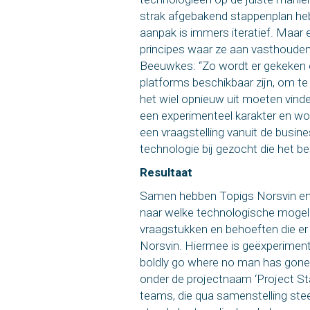
strak afgebakend stappenplan heb
aanpak is immers iteratief. Maar e
principes waar ze aan vasthouden
Beeuwkes: “Zo wordt er gekeken 
platforms beschikbaar zijn, om 
het wiel opnieuw uit moeten vind
een experimenteel karakter en wor
een vraagstelling vanuit de busine
technologie bij gezocht die het be
Resultaat
Samen hebben Topigs Norsvin en
naar welke technologische mogelij
vraagstukken en behoeften die er
Norsvin. Hiermee is geëxperimen
boldly go where no man has gone
onder de projectnaam ‘Project Start
teams, die qua samenstelling ste