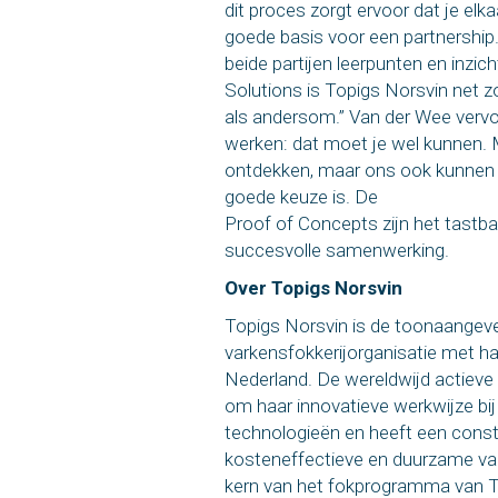
dit proces zorgt ervoor dat je elka
goede basis voor een partnership
beide partijen leerpunten en inzi
Solutions is Topigs Norsvin net z
als andersom.” Van der Wee vervo
werken: dat moet je wel kunnen. 
ontdekken, maar ons ook kunnen 
goede keuze is. De
Proof of Concepts zijn het tastb
succesvolle samenwerking.
Over Topigs Norsvin
Topigs Norsvin is de toonaange
varkensfokkerijorganisatie met h
Nederland. De wereldwijd actieve
om haar innovatieve werkwijze bi
technologieën en heeft een cons
kosteneffectieve en duurzame va
kern van het fokprogramma van T