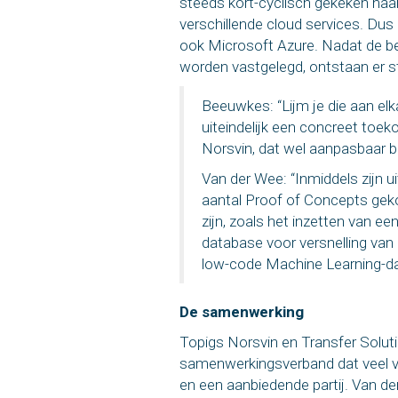
steeds kort-cyclisch gekeken naa
verschillende cloud services. Dus 
ook Microsoft Azure. Nadat de be
worden vastgelegd, ontstaan er st
Beeuwkes: “Lijm je die aan elk
uiteindelijk een concreet toe
Norsvin, dat wel aanpasbaar bli
Van der Wee: “Inmiddels zijn u
aantal Proof of Concepts gek
zijn, zoals het inzetten van e
database voor versnelling van
low-code Machine Learning-data
De samenwerking
Topigs Norsvin en Transfer Solu
samenwerkingsverband dat veel v
en een aanbiedende partij. Van d