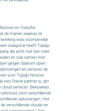
Norsvin en Transfer
aar de manier waarop ze
werking was voornamelijk
xere vraagstuk heeft Topigs
partij die écht met hen mee
kheden en ook samen met
rtijen gingen daarom open
oplossingen en services de
en voor Topigs Norsvin.
k een Oracle-partner is, zijn
e cloud services. Beeuwkes:
ulticloud, voor verschillende
schillende oplossingen. Het
 de verschillende clouds en
r laat samenwerken.” Een