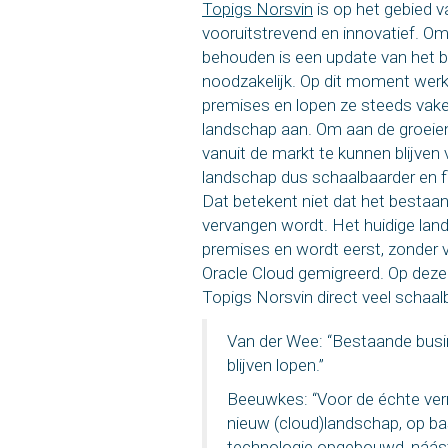
Topigs Norsvin
is op het gebied v
vooruitstrevend en innovatief. O
behouden is een update van het 
noodzakelijk. Op dit moment werkt 
premises en lopen ze steeds vake
landschap aan. Om aan de groeie
vanuit de markt te kunnen blijven
landschap dus schaalbaarder en f
Dat betekent niet dat het bestaa
vervangen wordt. Het huidige lan
premises en wordt eerst, zonder 
Oracle Cloud gemigreerd. Op deze
Topigs Norsvin direct veel schaal
Van der Wee: “Bestaande busi
blijven lopen.”
Beeuwkes: “Voor de échte ver
nieuw (cloud)landschap, op b
technologie opgebouwd, náás