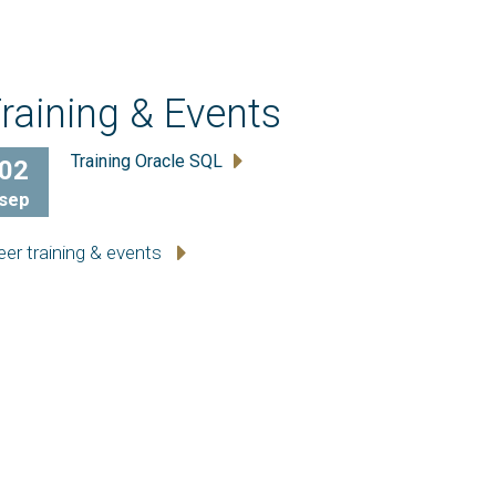
raining & Events
Training Oracle SQL
02
sep
er training & events