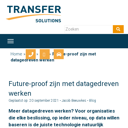
Toggle
navigation
Home
»
Blog
»
Blog
»
Future-proof zijn met
datagedreven werken
Future-proof zijn met datagedreven
werken
Geplaatst op: 20 september 2021 • Jacob Beeuwkes •
Blog
Meer datagedreven werken? Voor organisaties
die elke beslissing, op ieder niveau, op data willen
baseren is de juiste technologie natuurlijk