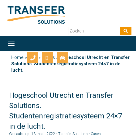
Toggle
navigation
Home
»
Blog
»
Cases
»
Hogeschool Utrecht en Transfer
Solutions. Studentenregistratiesysteem 24×7 in de
lucht.
Hogeschool Utrecht en Transfer
Solutions.
Studentenregistratiesysteem 24×7
in de lucht.
Geplaatst op: 13 maart 2022 • Transfer Solutions •
Cases