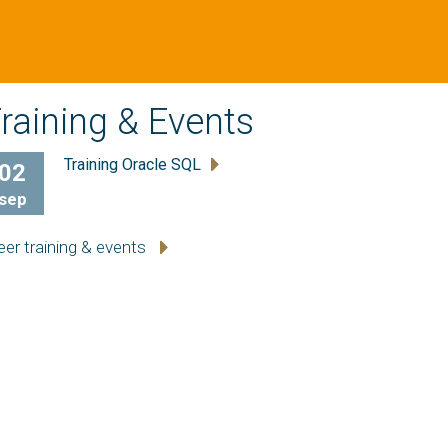
raining & Events
Training Oracle SQL
02
sep
er training & events