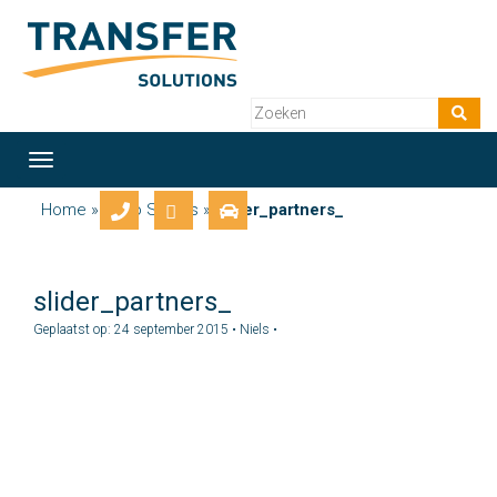
Toggle
navigation
Home
»
Logo Sliders
»
slider_partners_
slider_partners_
Geplaatst op: 24 september 2015 • Niels •