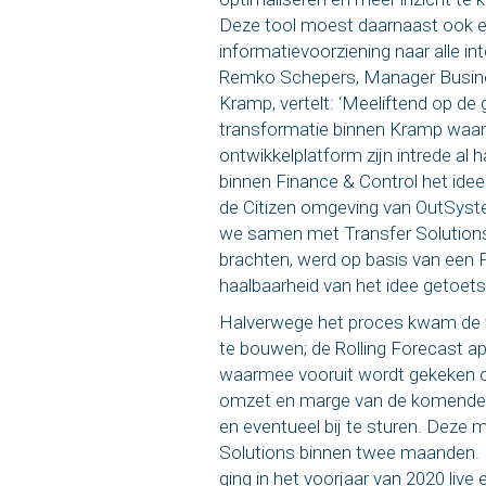
Deze tool moest daarnaast ook ee
informatievoorziening naar alle int
Remko Schepers, Manager Busine
Kramp, vertelt: ‘Meeliftend op de g
transformatie binnen Kramp waar
ontwikkelplatform zijn intrede al
binnen Finance & Control het ide
de Citizen omgeving van
OutSys
we samen met Transfer Solutions 
brachten, werd op basis van een 
haalbaarheid van het idee getoetst
Halverwege het proces kwam de v
te bouwen; de Rolling Forecast app
waarmee vooruit wordt gekeken o
omzet en marge van de komende 
en eventueel bij te sturen. Deze 
Solutions binnen twee maanden. D
ging in het voorjaar van 2020 live 