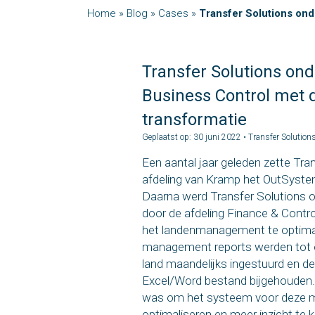
Home
»
Blog
»
Cases
»
Transfer Solutions ond
Transfer Solutions on
Business Control met d
transformatie
Geplaatst op: 30 juni 2022 • Transfer Solution
Een aantal jaar geleden zette Tran
afdeling van
Kramp
het OutSystem
Daarna werd Transfer Solutions o
door de afdeling Finance & Contr
het landenmanagement te optima
management reports werden tot 
land maandelijks ingestuurd en de
Excel/Word bestand bijgehouden.
was om het systeem voor deze 
optimaliseren en meer inzicht te k