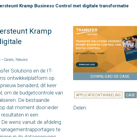
ersteunt Kramp Business Control met digitale transformatie
dersteunt Kramp
igitale
s •
Cases
,
Nieuws
sfer Solutions en de IT-
DOWNLOAD DE CASE
s ontwikkelplatform op.
pnieuw benaderd, dit keer
ol, om de budgetcontrole van
APPLICATIEONTWIKKELING
CASE
liseren. De bestaande
op dat moment door ieder
Delen:
 resultaten in een
 De wens vanuit de afdeling
managementrapportages te
rijgen in de datagegevens.