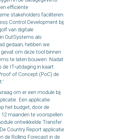
n efficiënte
erne stakeholders faciliteren.
ss Control Development bij
olf van digitale
in OutSystems als
 had gedaan, hebben we
e gevat om deze tool binnen
tems
te laten bouwen. Nadat
de IT-uitdaging in kaart
Proof of Concept (PoC) de
.’
raag om er een module bij
licatie. Een applicatie
p het budget, door de
12 maanden te voorspellen
module ontwikkelde Transfer
e Country Report applicatie
en de Rolling Forecast in de