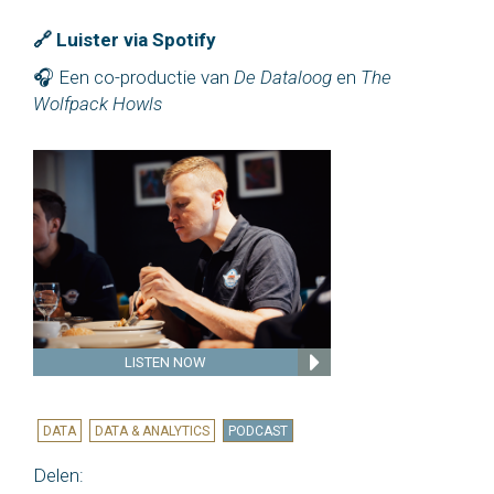
🔗
Luister via Spotify
🎧 Een co-productie van
De Dataloog
en
The
Wolfpack Howls
LISTEN NOW
DATA
DATA & ANALYTICS
PODCAST
Delen: