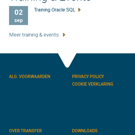
Training Oracle SQL
02
sep
Meer training & events
ALG. VOORWAARDEN
PRIVACY POLICY
COOKIE VERKLARING
OVER TRANSFER
DOWNLOADS