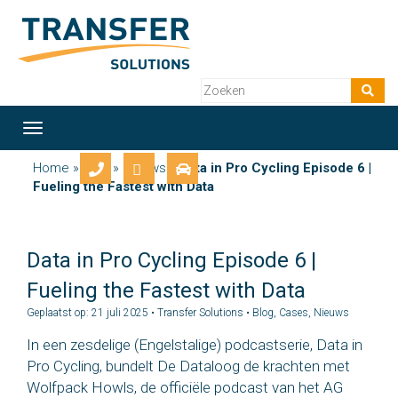
Toggle
navigation
Home
»
Blog
»
Nieuws
»
Data in Pro Cycling Episode 6 |
Fueling the Fastest with Data
Data in Pro Cycling Episode 6 |
Fueling the Fastest with Data
Geplaatst op: 21 juli 2025 • Transfer Solutions •
Blog
,
Cases
,
Nieuws
In een zesdelige (Engelstalige) podcastserie, Data in
Pro Cycling, bundelt De Dataloog de krachten met
Wolfpack Howls, de officiële podcast van het AG