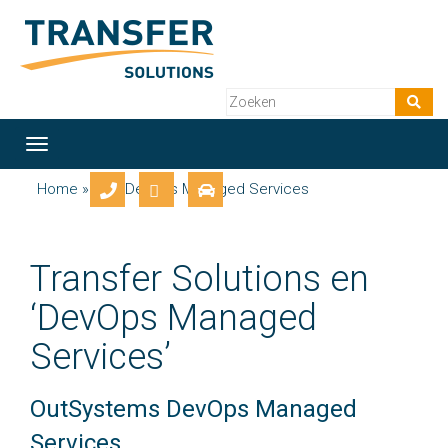
Toggle
navigation
Home
» Tag: DevOps Managed Services
Transfer Solutions en
‘DevOps Managed
Services’
OutSystems DevOps Managed
Services