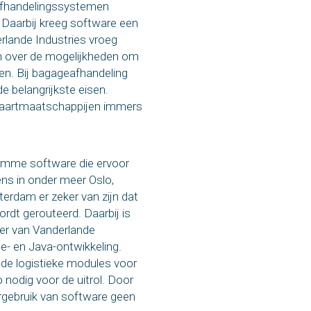
geafhandelingssystemen
Daarbij kreeg software een
erlande Industries vroeg
n over de mogelijkheden om
ten. Bij bagageafhandeling
e belangrijkste eisen.
vaartmaatschappijen immers
limme software die ervoor
ns in onder meer Oslo,
erdam er zeker van zijn dat
rdt gerouteerd. Daarbij is
ner van Vanderlande
e- en Java-ontwikkeling.
 de logistieke modules voor
nodig voor de uitrol. Door
ergebruik van software geen