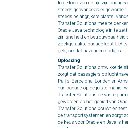
In de loop van de tijd zijn baga
steeds geavanceerder geworden. 
steeds belangrijkere plaats. Vand
Transfer Solutions mee te denke
Oracle Java-technologie in te zet
zijn snelheid en betrouwbaarheid d
Zoekgeraakte bagage kost lucht
geld, omdat nazenden nodig is.
Oplossing
Transfer Solutions ontwikkelde s
zorgt dat passagiers op luchthave
Parijs, Barcelona, Londen en Amst
hun bagage op de juiste manier wo
Transfer Solutions de vaste part
geworden op het gebied van Oracl
Transfer Solutions bouwt en test
de transportsystemen en zorgt zo 
de keus voor Oracle en Java is h