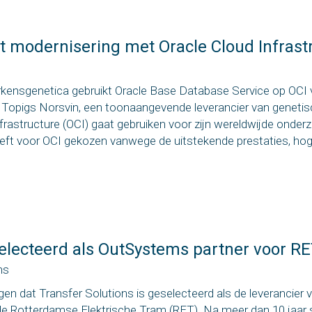
t modernisering met Oracle Cloud Infrast
arkensgenetica gebruikt Oracle Base Database Service op OCI 
 Topigs Norsvin, een toonaangevende leverancier van geneti
nfrastructure (OCI) gaat gebruiken voor zijn wereldwijde onder
heeft voor OCI gekozen vanwege de uitstekende prestaties, ho
selecteerd als OutSystems partner voor R
ns
gen dat Transfer Solutions is geselecteerd als de leverancier 
e Rotterdamse Elektrische Tram (RET). Na meer dan 10 jaar 