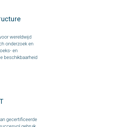
ructure
voor wereldwijd
sch onderzoek en
zoeks- en
ge beschikbaarheid
ET
van gecertificeerde
succesvol gebruik