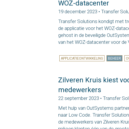
WOZ-datacenter
19 december 2023 • Transfer Sol
Transfer Solutions kondigt met t
de applicatie voor het WOZ-datac
gehost in de beveiligde OutSyste
van het WOZ-datacenter voor de
APPLICATIEONTWIKKELING
BEHEER
O
Zilveren Kruis kiest v
medewerkers
22 september 2023 • Transfer Sol
Met hulp van OutSystems partner 
naar Low Code. Transfer Solutions
de medewerkers van Zilveren Krui
miljoen klanten één van de groot