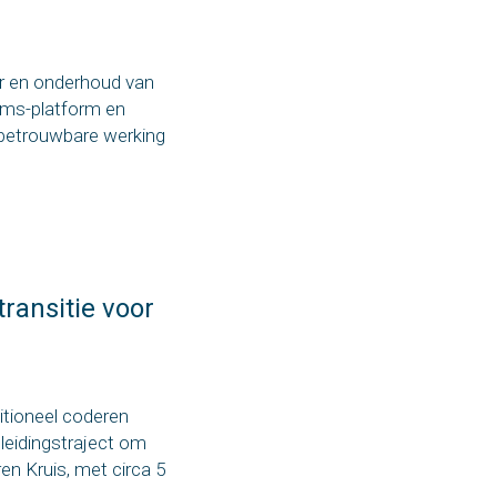
er en onderhoud van
ems-platform en
 betrouwbare werking
ransitie voor
itioneel coderen
pleidingstraject om
n Kruis, met circa 5