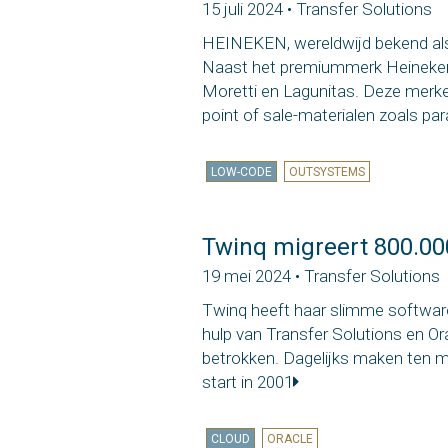
15 juli 2024 • Transfer Solutions
HEINEKEN, wereldwijd bekend als
Naast het premiummerk Heineken® 
Moretti en Lagunitas. Deze merke
point of sale-materialen zoals para
LOW-CODE
OUTSYSTEMS
Twinq migreert 800.00
19 mei 2024 • Transfer Solutions
Twinq heeft haar slimme softwar
hulp van Transfer Solutions en O
betrokken. Dagelijks maken ten m
start in 2001
CLOUD
ORACLE