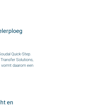
elerploeg
Soudal Quick-Step.
 Transfer Solutions,
en vormt daarom een
cht en