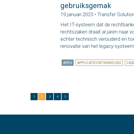
gebruiksgemak
19 januari 2023 • Transfer Solutio
Het IT-systeem dat de rechtbanke
rechtszaken draait al jaren naar v
echter technisch verouderd en to
renovatie van het legacy-systeem ‘
APEX
APPLICATIEONTWIKKELING
CAS
1
2
3
4
5