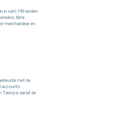
 in ruim 190 landen.
erados, Birra
oor merchandise en
 gebeurde met de
00 accounts
n Twinq is vanaf de