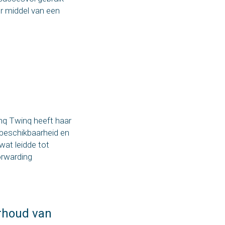
r middel van een
nq Twinq heeft haar
 beschikbaarheid en
wat leidde tot
orwarding
rhoud van