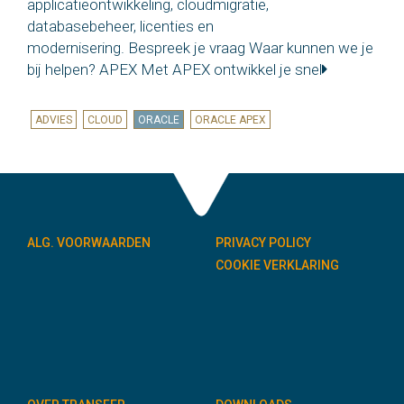
applicatieontwikkeling, cloudmigratie,
databasebeheer, licenties en
modernisering. Bespreek je vraag Waar kunnen we je
bij helpen? APEX Met APEX ontwikkel je snel
ADVIES
CLOUD
ORACLE
ORACLE APEX
ALG. VOORWAARDEN
PRIVACY POLICY
COOKIE VERKLARING